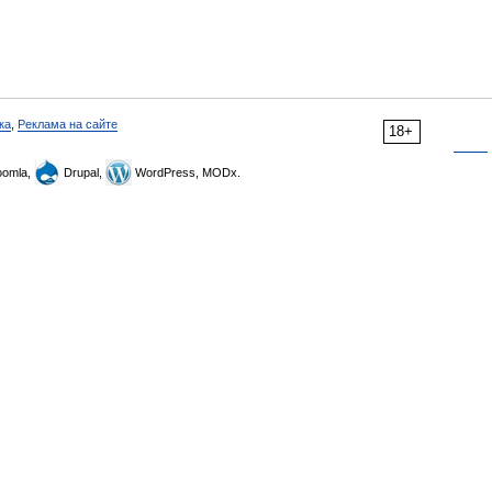
ка
,
Реклама на сайте
18+
omla,
Drupal,
WordPress, MODx.