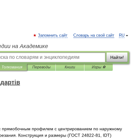
Запомнить сайт
Словарь на свой сайт
RU
едии на Академике
Найти!
Толкования
Переводы
Книги
Игры ⚽
дартів
с
прямобочным
профилем
с
центрированием
по
наружному
резания
.
Конструкция
и
размеры
(
ГОСТ
24822
-
81
,
IDT
)