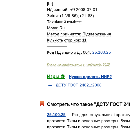
[
br
]
НД
чинний:
в
і
д
2008
-
07
-
01
Зм
і
ни:
(
1
-
VII
-
86
); (
2
-
I
-
88
)
Техн
і
чний
ком
і
тет:
Мова:
Ru
Метод
прийняття:
П
і
дтвердження
К
і
льк
і
сть
стор
і
нок:
11
—————
Код
НД
зг
і
дно
з
ДК
004:
25
.
100
.
25
Покажчик
нац
і
ональних
стандарт
і
в
.
2015
.
Игры ⚽
Нужно сделать НИР?
ДСТУ ГОСТ 24821:2008
Смотреть что такое "ДСТУ ГОСТ 248
25.100.25
— Різці для стругальних і протя
протяжек. Типы и основные размеры. Взам
протяжек. Типы и основные размеры. Вз